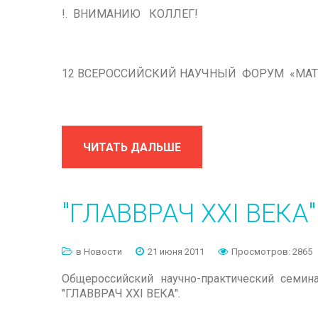
!. ВНИМАНИЮ КОЛЛЕГ!
Фотек Е81М
Лизинг поможет купить
Фотек Е352; Е353
Награды
12 ВСЕРОССИЙСКИЙ НАУЧНЫЙ ФОРУМ «МАТЬ
Фотек ЕА141
Коммерческое
предложение
Видеосистемы
кольпоскопов
Кольпоскоп и кольпоскопия
ЧИТАТЬ ДАЛЬШЕ
"ГЛАВВРАЧ
XXI
ВЕКА"
в Новости
21 июня 2011
Просмотров: 2865
Общероссийский научно-практический семина
"ГЛАВВРАЧ XXI ВЕКА".