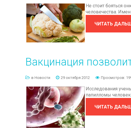
Не стоит бояться о
Фотек Е81М
Лизинг поможет купить
человечества. Имен
Фотек Е352; Е353
Награды
ЧИТАТЬ ДАЛЬ
Фотек ЕА141
Коммерческое
предложение
Видеосистемы
кольпоскопов
Кольпоскоп и кольпоскопия
Вакцинация
позволи
в Новости
29 октября 2012
Просмотров: 19
Исследования учены
папилломы человека
ЧИТАТЬ ДАЛЬ