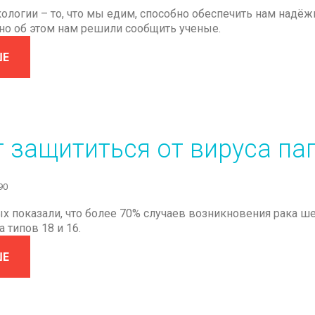
нкологии – то, что мы едим, способно обеспечить нам над
но об этом нам решили сообщить ученые.
ШЕ
т
защититься
от
вируса
па
90
х показали, что более 70% случаев возникновения рака 
 типов 18 и 16.
ШЕ