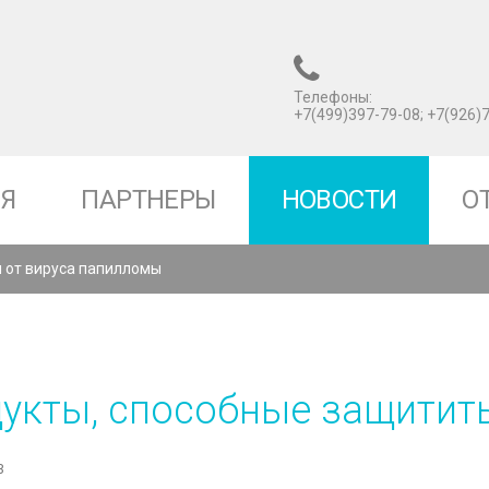
Телефоны:
+7(499)397-79-08; +7(926)
Я
ПАРТНЕРЫ
НОВОСТИ
О
 от вируса папилломы
укты,
способные
защитит
3