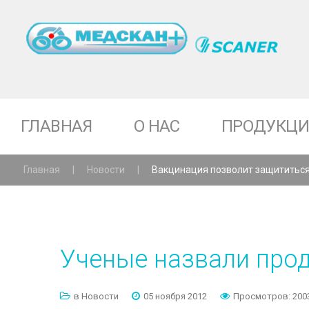
ГЛАВНАЯ
О НАС
ПРОДУКЦИ
Главная
|
Новости
|
Вакцинация позволит защититься
Десять причин купить
Кольпоскоп МК-200
Сравнительный анализ
Кольпоскоп МК-300
кольпоскопов
Ученые
назвали
прод
Микроскоп МД-500
Оптимальная комплектация
Набор для офисной
рабочего кабинета
в Новости
05 ноября 2012
Просмотров: 200
гистероскопии
гинеколога