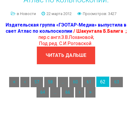
в Новости
22 марта 2012
Просмотров: 3427
Издательская группа «ГЭОТАР-Медиа» выпустила в
свет Атлас по кольпоскопии
/
Шакунтала Б.Балига
;
пер.с англ.З.В.Лохановой;
Под ред. С.И.Роговской
.
ЧИТАТЬ ДАЛЬШЕ
62
57
58
...
60
61
63
64
...
66